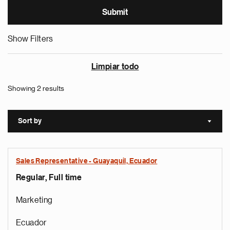
Show Filters
Limpiar todo
Showing 2 results
Sort by
Sort a
Sales Representative - Guayaquil, Ecuador
Regular, Full time
Marketing
Ecuador