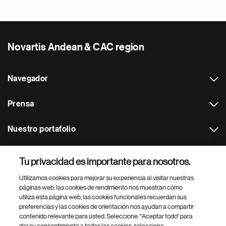
Novartis Andean & CAC region
Navegador
Prensa
Nuestro portafolio
Otras webs
Tu privacidad es importante para nosotros.
Utilizamos cookies para mejorar su experiencia al visitar nuestras
Footer Site Search
páginas web: las cookies de rendimiento nos muestran cómo
utiliza esta página web, las cookies funcionales recuerdan sus
preferencias y las cookies de orientación nos ayudan a compartir
contenido relevante para usted. Seleccione: "Aceptar todo" para
dar su consentimiento a todas las cookies, seleccione