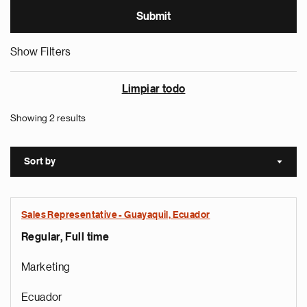
Show Filters
Limpiar todo
Showing 2 results
Sort by
Sort a
Sales Representative - Guayaquil, Ecuador
Regular, Full time
Marketing
Ecuador