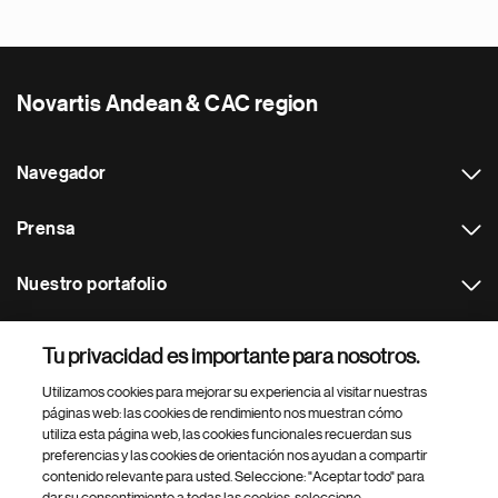
Novartis Andean & CAC region
Navegador
Prensa
Nuestro portafolio
Otras webs
Tu privacidad es importante para nosotros.
Utilizamos cookies para mejorar su experiencia al visitar nuestras
Footer Site Search
páginas web: las cookies de rendimiento nos muestran cómo
utiliza esta página web, las cookies funcionales recuerdan sus
preferencias y las cookies de orientación nos ayudan a compartir
contenido relevante para usted. Seleccione: "Aceptar todo" para
dar su consentimiento a todas las cookies, seleccione