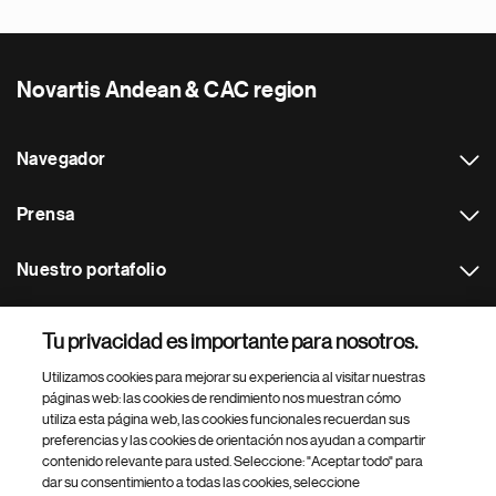
Novartis Andean & CAC region
Navegador
Prensa
Nuestro portafolio
Otras webs
Tu privacidad es importante para nosotros.
Utilizamos cookies para mejorar su experiencia al visitar nuestras
Footer Site Search
páginas web: las cookies de rendimiento nos muestran cómo
utiliza esta página web, las cookies funcionales recuerdan sus
preferencias y las cookies de orientación nos ayudan a compartir
contenido relevante para usted. Seleccione: "Aceptar todo" para
dar su consentimiento a todas las cookies, seleccione