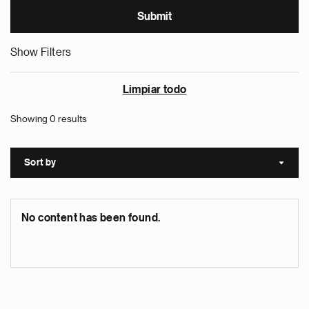
Show Filters
Limpiar todo
Showing 0 results
Sort by
Sort a
No content has been found.