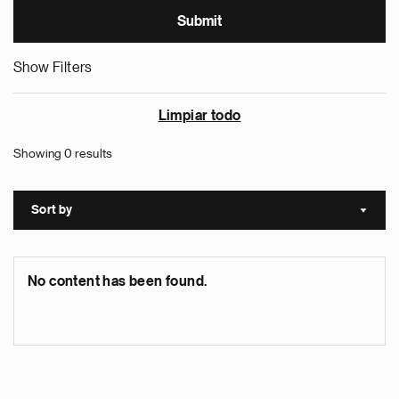
Show Filters
Limpiar todo
Showing 0 results
Sort by
Sort a
No content has been found.