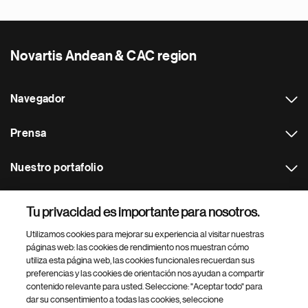
Novartis Andean & CAC region
Navegador
Prensa
Nuestro portafolio
Otras webs
Tu privacidad es importante para nosotros.
Utilizamos cookies para mejorar su experiencia al visitar nuestras
Footer Site Search
páginas web: las cookies de rendimiento nos muestran cómo
utiliza esta página web, las cookies funcionales recuerdan sus
preferencias y las cookies de orientación nos ayudan a compartir
contenido relevante para usted. Seleccione: "Aceptar todo" para
dar su consentimiento a todas las cookies, seleccione