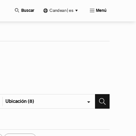
Candean | es
Buscar
Menú
Ubicación (8)