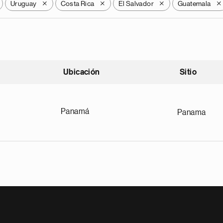
Uruguay
Costa Rica
El Salvador
Guatemala
X
X
X
X
Ubicación
Sitio
scendente
Panamá
Panama