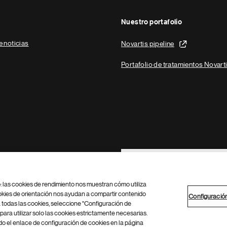
Nuestro portafolio
e noticias
Novartis pipeline
Portafolio de tratamientos Novart
Footer Site Search
b: las cookies de rendimiento nos muestran cómo utiliza
okies de orientación nos ayudan a compartir contenido
Configuració
 todas las cookies, seleccione "Configuración de
para utilizar solo las cookies estrictamente necesarias.
Configuración de cookies
Mapa del sitio
 el enlace de configuración de cookies en la página