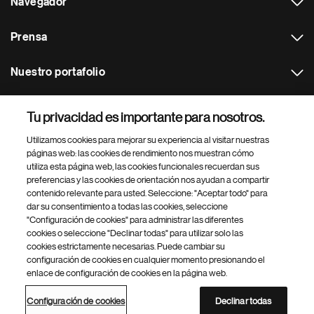
Navegador
Prensa
Nuestro portafolio
Otras webs
Tu privacidad es importante para nosotros.
Utilizamos cookies para mejorar su experiencia al visitar nuestras
Footer Site Search
páginas web: las cookies de rendimiento nos muestran cómo
utiliza esta página web, las cookies funcionales recuerdan sus
preferencias y las cookies de orientación nos ayudan a compartir
contenido relevante para usted. Seleccione: "Aceptar todo" para
dar su consentimiento a todas las cookies, seleccione
"Configuración de cookies" para administrar las diferentes
cookies o seleccione "Declinar todas" para utilizar solo las
cookies estrictamente necesarias. Puede cambiar su
Parte
© 2026 Novartis AG
configuración de cookies en cualquier momento presionando el
inferior
enlace de configuración de cookies en la página web.
Política de privacidad
Términos de uso
Accesibilidad
del
Configuración de cookies
Mapa del sitio
pie
Configuración de cookies
Declinar todas
de