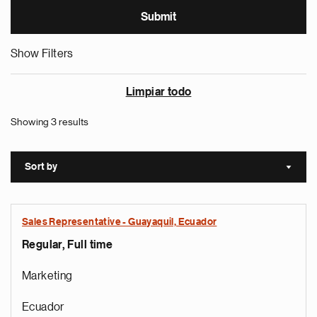
Show Filters
Limpiar todo
Showing 3 results
Sort by
Sort a
Sales Representative - Guayaquil, Ecuador
Regular, Full time
Marketing
Ecuador