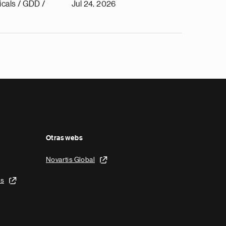
cals / GDD /
Jul 24, 2026
Otras webs
Novartis Global
is