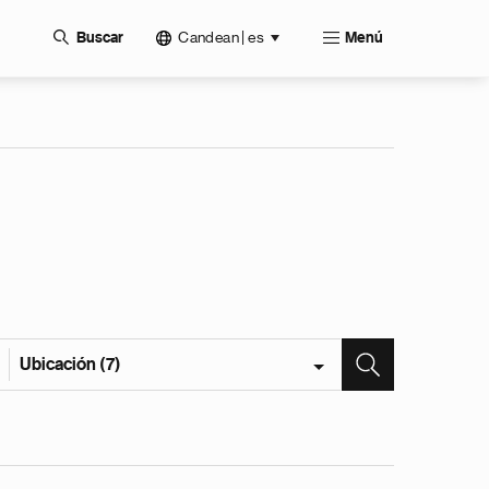
Candean | es
Buscar
Menú
Ubicación (7)