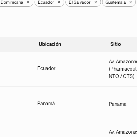
 Dominicana
Ecuador
El Salvador
Guatemala
X
X
X
X
Ubicación
Sitio
scendente
Av. Amazona
Ecuador
(Pharmaceuti
NTO / CTS)
Panamá
Panama
Av. Amazona