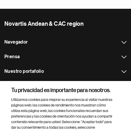
Novartis Andean & CAC region
Navegador
Prensa
Nuestro portafolio
Otras webs
Tu privacidad es importante para nosotros.
Utilizamos cookies para mejorar su experiencia al visitar nuestras
Footer Site Search
páginas web: las cookies de rendimiento nos muestran cómo
utiliza esta página web, las cookies funcionales recuerdan sus
preferencias y las cookies de orientación nos ayudan a compartir
contenido relevante para usted. Seleccione: "Aceptar todo" para
dar su consentimiento a todas las cookies, seleccione