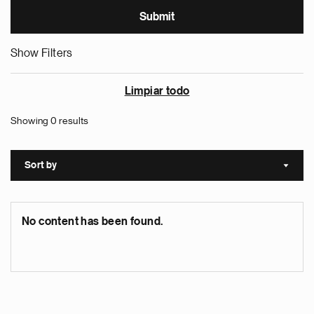
Show Filters
Limpiar todo
Showing 0 results
Sort by
Sort a
No content has been found.