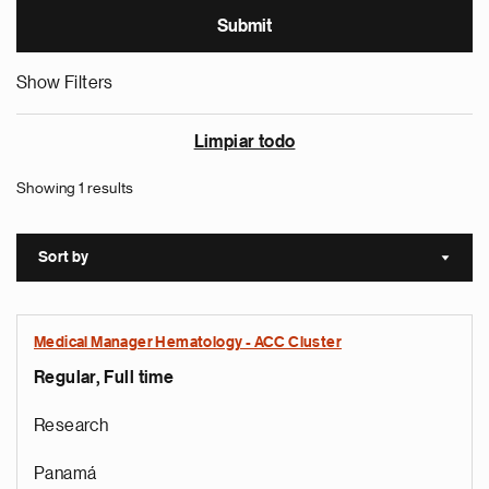
Show Filters
Limpiar todo
Showing 1 results
Sort by
Sort a
Medical Manager Hematology - ACC Cluster
Regular, Full time
Research
Panamá