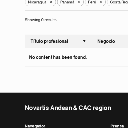
Nicaragua
Panamá
Perú
Costa Ric
X
X
X
Showing 0 results
Título profesional
Negocio
Ordenar a
No content has been found.
Novartis Andean & CAC region
Navegador
Prensa