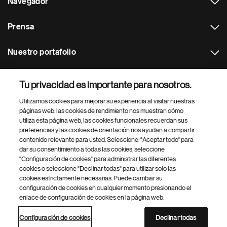
Navegador
Prensa
Nuestro portafolio
Otras webs
Tu privacidad es importante para nosotros.
Utilizamos cookies para mejorar su experiencia al visitar nuestras
Footer Site Search
páginas web: las cookies de rendimiento nos muestran cómo
utiliza esta página web, las cookies funcionales recuerdan sus
preferencias y las cookies de orientación nos ayudan a compartir
contenido relevante para usted. Seleccione: "Aceptar todo" para
dar su consentimiento a todas las cookies, seleccione
"Configuración de cookies" para administrar las diferentes
cookies o seleccione "Declinar todas" para utilizar solo las
cookies estrictamente necesarias. Puede cambiar su
Parte
© 2026 Novartis AG
configuración de cookies en cualquier momento presionando el
inferior
enlace de configuración de cookies en la página web.
Política de privacidad
Términos de uso
Accesibilidad
del
Configuración de cookies
Mapa del sitio
pie
Configuración de cookies
Declinar todas
de