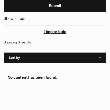
Show Filters
Limpiar todo
Showing 0 results
Sort by
Sort a
No content has been found.