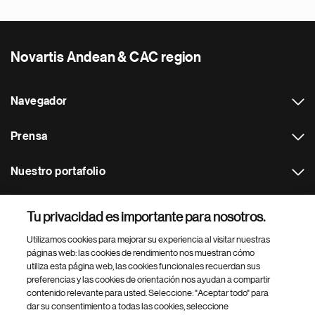
Novartis Andean & CAC region
Navegador
Prensa
Nuestro portafolio
Otras webs
Tu privacidad es importante para nosotros.
Utilizamos cookies para mejorar su experiencia al visitar nuestras
Footer Site Search
páginas web: las cookies de rendimiento nos muestran cómo
utiliza esta página web, las cookies funcionales recuerdan sus
preferencias y las cookies de orientación nos ayudan a compartir
contenido relevante para usted. Seleccione: "Aceptar todo" para
dar su consentimiento a todas las cookies, seleccione