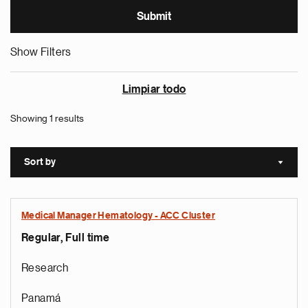
Show Filters
Limpiar todo
Showing 1 results
Sort by
Sort a
Medical Manager Hematology - ACC Cluster
Regular, Full time
Research
Panamá