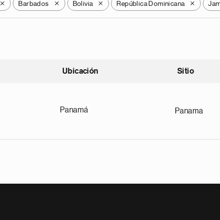
Barbados
Bolivia
República Dominicana
Jam
X
X
X
X
Ubicación
Sitio
scendente
Panamá
Panama