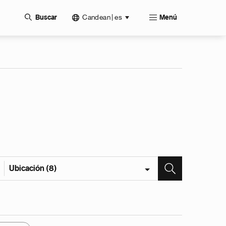
Candean | es
Buscar
Menú
Ubicación (8)