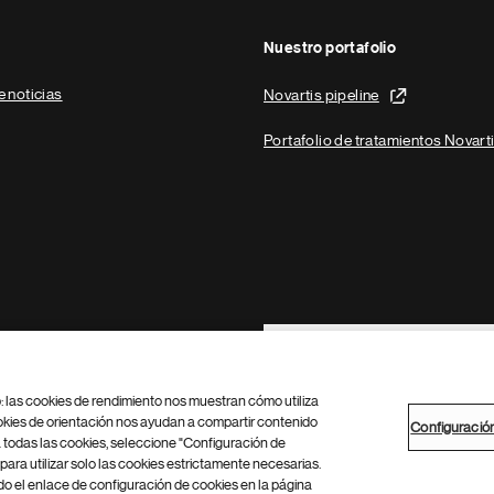
Nuestro portafolio
e noticias
Novartis pipeline
Portafolio de tratamientos Novart
Footer Site Search
b: las cookies de rendimiento nos muestran cómo utiliza
okies de orientación nos ayudan a compartir contenido
Configuració
 todas las cookies, seleccione "Configuración de
para utilizar solo las cookies estrictamente necesarias.
Configuración de cookies
Mapa del sitio
 el enlace de configuración de cookies en la página