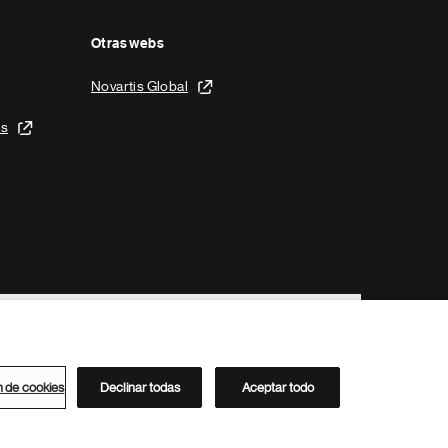
Otras webs
Novartis Global
is
n de cookies
Declinar todas
Aceptar todo
Directorio de Novartis
Este sitio está dirigido al público del clúster ACC