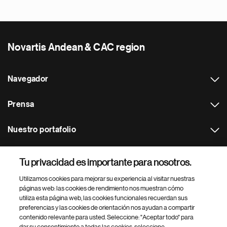
Novartis Andean & CAC region
Navegador
Prensa
Nuestro portafolio
Otras webs
Tu privacidad es importante para nosotros.
Utilizamos cookies para mejorar su experiencia al visitar nuestras
Footer Site Search
páginas web: las cookies de rendimiento nos muestran cómo
utiliza esta página web, las cookies funcionales recuerdan sus
preferencias y las cookies de orientación nos ayudan a compartir
contenido relevante para usted. Seleccione: "Aceptar todo" para
dar su consentimiento a todas las cookies, seleccione