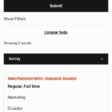
Show Filters
Limpiar todo
Showing 2 results
Sort by
Sort a
Sales Representative - Guayaquil, Ecuador
Regular, Full time
Marketing
Ecuador