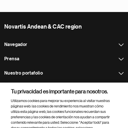
Novartis Andean & CAC region
Navegador
Prensa
Nuestro portafolio
Otras webs
Tu privacidad es importante para nosotros.
Utilizamos cookies para mejorar su experiencia al visitar nuestras
Footer Site Search
páginas web: las cookies de rendimiento nos muestran cómo
utiliza esta página web, las cookies funcionales recuerdan sus
preferencias y las cookies de orientación nos ayudan a compartir
contenido relevante para usted. Seleccione: "Aceptar todo" para
dar su consentimiento a todas las cookies, seleccione