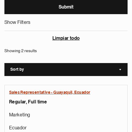
Show Filters
Limpiar todo
Showing 2 results
Sort by
Sort a
Sales Representative - Guayaquil, Ecuador
Regular, Full time
Marketing
Ecuador