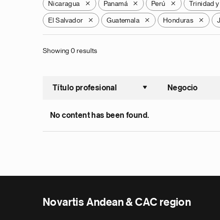
Nicaragua
Panamá
Perú
Trinidad 
X
X
X
El Salvador
Guatemala
Honduras
X
X
X
Showing 0 results
Título profesional
Negocio
Ordenar a
No content has been found.
Novartis Andean & CAC region