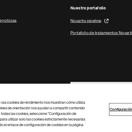
Nuestro portafolio
e noticias
Novartis pipeline
Portafolio de tratamientos Novart
Footer Site Search
b: las cookies de rendimiento nos muestran cómo utiliza
okies de orientación nos ayudan a compartir contenido
Configuració
 todas las cookies, seleccione "Configuración de
para utilizar solo las cookies estrictamente necesarias.
Configuración de cookies
Mapa del sitio
 el enlace de configuración de cookies en la página