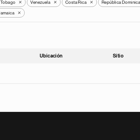
y Tobago
Venezuela
Costa Rica
República Dominic
X
X
X
Jamaica
X
Ubicación
Sitio
scendente