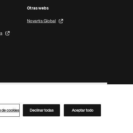
Otras webs
Novartis Global
is
n de cookies
Declinar todas
Aceptar todo
Directorio de Novartis
Este sitio está dirigido al público del clúster ACC