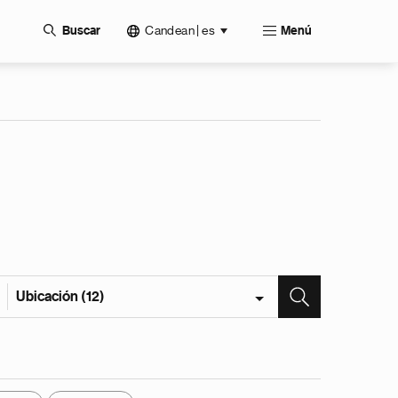
Candean | es
Buscar
Menú
Ubicación (12)