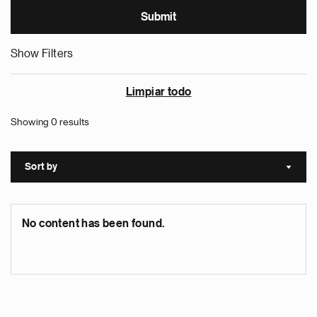
Show Filters
Limpiar todo
Showing 0 results
Sort by
Sort a
No content has been found.