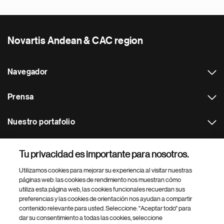
Novartis Andean & CAC region
Navegador
Prensa
Nuestro portafolio
Otras webs
Tu privacidad es importante para nosotros.
Utilizamos cookies para mejorar su experiencia al visitar nuestras
Footer Site Search
páginas web: las cookies de rendimiento nos muestran cómo
utiliza esta página web, las cookies funcionales recuerdan sus
preferencias y las cookies de orientación nos ayudan a compartir
contenido relevante para usted. Seleccione: "Aceptar todo" para
dar su consentimiento a todas las cookies, seleccione