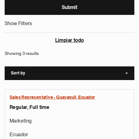
Show Filters
Limpiar todo
Showing 3 results
Sort by
Sort a
Sales Representative - Guayaquil, Ecuador
Regular, Full time
Marketing
Ecuador