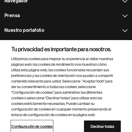
Navegador
Prensa
Nuestro portafolio
Otras webs
Tu privacidad es importante para nosotros.
Utilizamos cookies para mejorar su experiencia al visitar nuestras
Footer Site Search
páginas web: las cookies de rendimiento nos muestran cómo
utiliza esta página web, las cookies funcionales recuerdan sus
preferencias y las cookies de orientación nos ayudan a compartir
contenido relevante para usted. Seleccione: "Aceptar todo" para
dar su consentimiento a todas las cookies, seleccione
"Configuración de cookies" para administrar las diferentes
cookies o seleccione "Declinar todas" para utilizar solo las
cookies estrictamente necesarias. Puede cambiar su
Parte
© 2026 Novartis AG
configuración de cookies en cualquier momento presionando el
inferior
enlace de configuración de cookies en la página web.
Política de privacidad
Términos de uso
Accesibilidad
del
Configuración de cookies
Mapa del sitio
pie
Configuración de cookies
Declinar todas
de