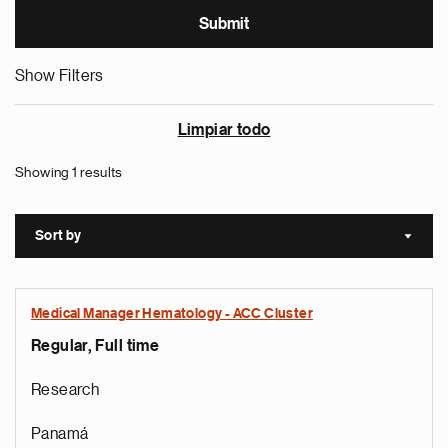
Show Filters
Limpiar todo
Showing 1 results
Sort by
Sort a
Medical Manager Hematology - ACC Cluster
Regular, Full time
Research
Panamá