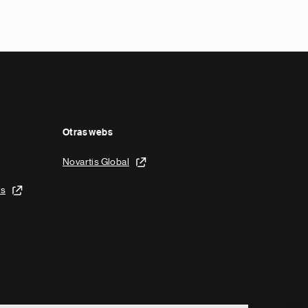
Otras webs
Novartis Global
is