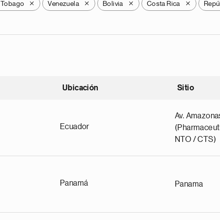
y Tobago
Venezuela
Bolivia
Costa Rica
Repú
X
X
X
X
Ubicación
Sitio
scendente
Av. Amazona
Ecuador
(Pharmaceuti
NTO / CTS)
Panamá
Panama