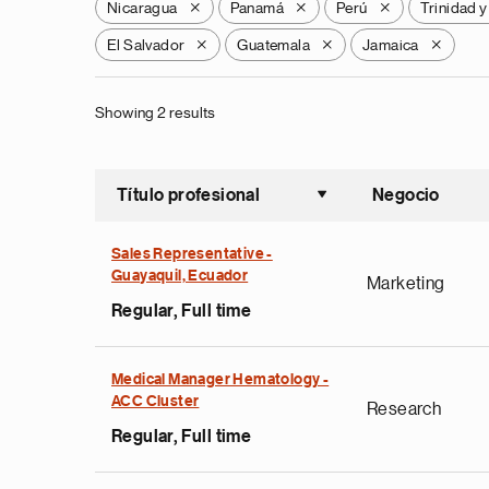
Nicaragua
Panamá
Perú
Trinidad 
X
X
X
El Salvador
Guatemala
Jamaica
X
X
X
Showing 2 results
Título profesional
Negocio
Ordenar a
Sales Representative -
Guayaquil, Ecuador
Marketing
Regular, Full time
Medical Manager Hematology -
ACC Cluster
Research
Regular, Full time