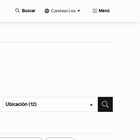
Candean | es
Buscar
Menú
Ubicación (12)