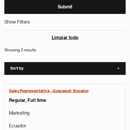
Show Filters
Limpiar todo
Showing 2 results
Sort by
Sort a
Sales Representative - Guayaquil, Ecuador
Regular, Full time
Marketing
Ecuador