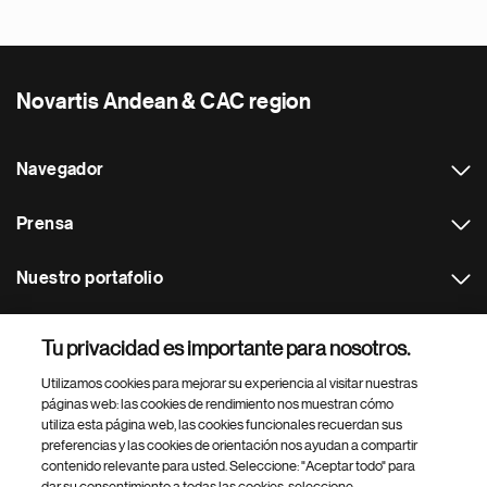
Novartis Andean & CAC region
Navegador
Prensa
Nuestro portafolio
Otras webs
Tu privacidad es importante para nosotros.
Utilizamos cookies para mejorar su experiencia al visitar nuestras
Footer Site Search
páginas web: las cookies de rendimiento nos muestran cómo
utiliza esta página web, las cookies funcionales recuerdan sus
preferencias y las cookies de orientación nos ayudan a compartir
contenido relevante para usted. Seleccione: "Aceptar todo" para
dar su consentimiento a todas las cookies, seleccione