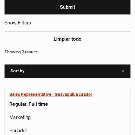
Show Filters
Limpiar todo
Showing 3 results
Sort by
Sort a
Sales Representative - Guayaquil, Ecuador
Regular, Full time
Marketing
Ecuador