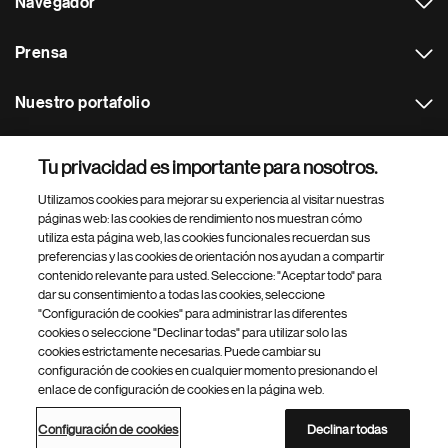
Navegador
Prensa
Nuestro portafolio
Otras webs
Tu privacidad es importante para nosotros.
Utilizamos cookies para mejorar su experiencia al visitar nuestras
Footer Site Search
páginas web: las cookies de rendimiento nos muestran cómo
utiliza esta página web, las cookies funcionales recuerdan sus
preferencias y las cookies de orientación nos ayudan a compartir
contenido relevante para usted. Seleccione: "Aceptar todo" para
dar su consentimiento a todas las cookies, seleccione
"Configuración de cookies" para administrar las diferentes
cookies o seleccione "Declinar todas" para utilizar solo las
cookies estrictamente necesarias. Puede cambiar su
Parte
© 2026 Novartis AG
configuración de cookies en cualquier momento presionando el
inferior
enlace de configuración de cookies en la página web.
Política de privacidad
Términos de uso
Accesibilidad
del
Configuración de cookies
Mapa del sitio
pie
Configuración de cookies
Declinar todas
de