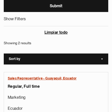
Show Filters
Limpiar todo
Showing 2 results
Sort by
Sort a
Sales Representative - Guayaquil, Ecuador
Regular, Full time
Marketing
Ecuador