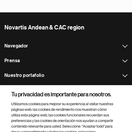
Novartis Andean & CAC region
Navegador
Prensa
Nuestro portafolio
Otras webs
Tu privacidad es importante para nosotros.
Utilizamos cookies para mejorar su experiencia al visitar nuestras
Footer Site Search
páginas web: las cookies de rendimiento nos muestran cómo
utiliza esta página web, las cookies funcionales recuerdan sus
preferencias y las cookies de orientación nos ayudan a compartir
contenido relevante para usted. Seleccione: "Aceptar todo" para
dar su consentimiento a todas las cookies, seleccione