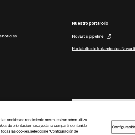
Nuestro portafolio
e noticias
Novartis pipeline
Portafolio de tratamientos Novart
Footer Site Search
b: las cookies de rendimiento nos muestran cómo utiliza
okies de orientación nos ayudan a compartir contenido
Configuració
 todas las cookies, seleccione "Configuración de