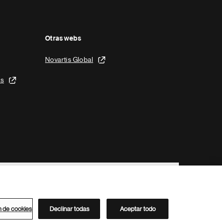
Otras webs
Novartis Global
is
n de cookies
Declinar todas
Aceptar todo
Directorio de Novartis