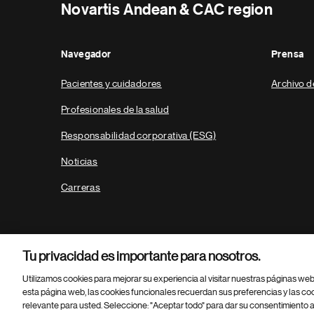
Novartis Andean & CAC region
Navegador
Prensa
Pacientes y cuidadores
Archivo d
Profesionales de la salud
Responsabilidad corporativa (ESG)
Noticias
Carreras
Tu privacidad es importante para nosotros.
Utilizamos cookies para mejorar su experiencia al visitar nuestras páginas we
esta página web, las cookies funcionales recuerdan sus preferencias y las co
relevante para usted. Seleccione: "Aceptar todo" para dar su consentimiento a
Parte
© 2026 Novartis AG