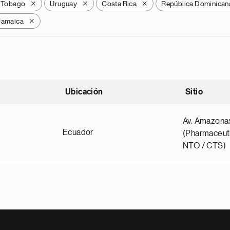
y Tobago
Uruguay
Costa Rica
República Dominican
X
X
X
Jamaica
X
Ubicación
Sitio
scendente
Av. Amazona
Ecuador
(Pharmaceuti
NTO / CTS)