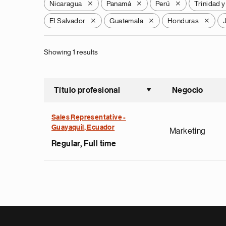
Nicaragua
Panamá
Perú
Trinidad 
X
X
X
El Salvador
Guatemala
Honduras
X
X
X
Showing 1 results
Título profesional
Negocio
Ordenar a
Sales Representative -
Guayaquil, Ecuador
Marketing
Regular, Full time