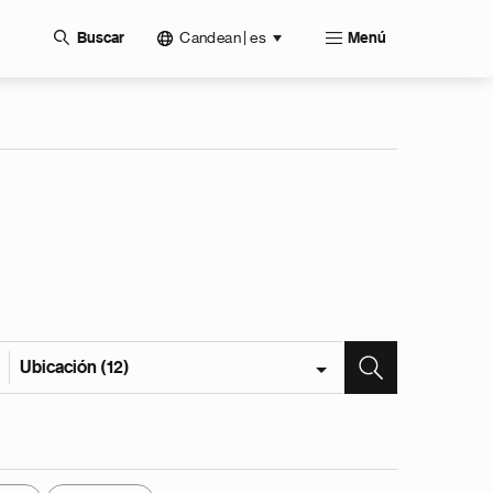
Candean | es
Buscar
Menú
Ubicación (12)