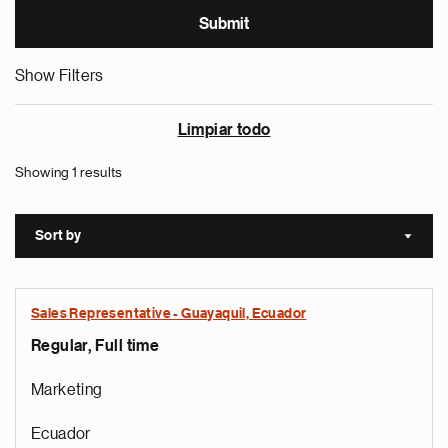
Show Filters
Limpiar todo
Showing 1 results
Sort by
Sort a
Sales Representative - Guayaquil, Ecuador
Regular, Full time
Marketing
Ecuador