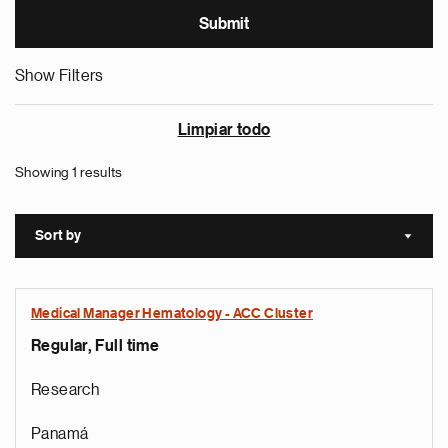
Show Filters
Limpiar todo
Showing 1 results
Sort by
Sort a
Medical Manager Hematology - ACC Cluster
Regular, Full time
Research
Panamá