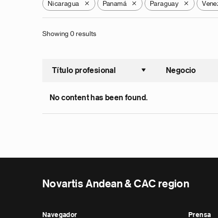
Nicaragua
Panamá
Paraguay
Vene
X
X
X
Showing 0 results
Título profesional
Negocio
Ordenar a
No content has been found.
Novartis Andean & CAC region
Navegador
Prensa