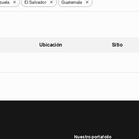
zuela
El Salvador
Guatemala
X
X
X
Ubicación
Sitio
scendente
Nuestro portafolio