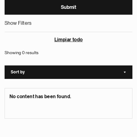
Show Filters
Limpiar todo
Showing 0 results
Sort by
Sort a
No content has been found.