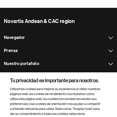
Novartis Andean & CAC region
Navegador
Prensa
Nuestro portafolio
Otras webs
Tu privacidad es importante para nosotros.
Utilizamos cookies para mejorar su experiencia al visitar nuestras
Footer Site Search
páginas web: las cookies de rendimiento nos muestran cómo
utiliza esta página web, las cookies funcionales recuerdan sus
preferencias y las cookies de orientación nos ayudan a compartir
contenido relevante para usted. Seleccione: "Aceptar todo" para
dar su consentimiento a todas las cookies, seleccione