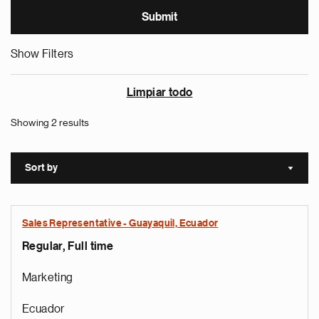
Show Filters
Limpiar todo
Showing 2 results
Sort by
Sort a
Sales Representative - Guayaquil, Ecuador
Regular, Full time
Marketing
Ecuador