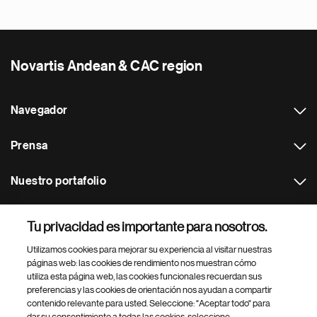
Novartis Andean & CAC region
Navegador
Prensa
Nuestro portafolio
Otras webs
Tu privacidad es importante para nosotros.
Utilizamos cookies para mejorar su experiencia al visitar nuestras
Footer Site Search
páginas web: las cookies de rendimiento nos muestran cómo
utiliza esta página web, las cookies funcionales recuerdan sus
preferencias y las cookies de orientación nos ayudan a compartir
contenido relevante para usted. Seleccione: "Aceptar todo" para
dar su consentimiento a todas las cookies, seleccione