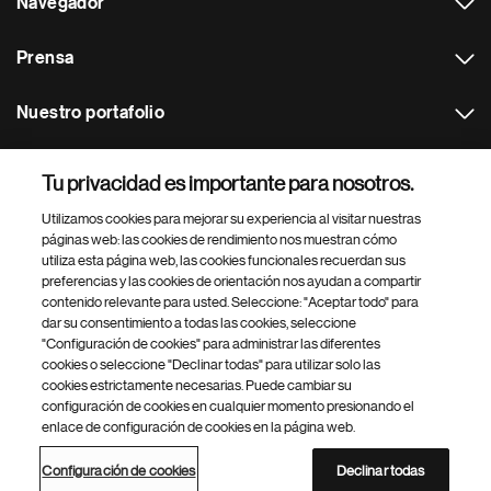
Navegador
Prensa
Nuestro portafolio
Otras webs
Tu privacidad es importante para nosotros.
Utilizamos cookies para mejorar su experiencia al visitar nuestras
Footer Site Search
páginas web: las cookies de rendimiento nos muestran cómo
utiliza esta página web, las cookies funcionales recuerdan sus
preferencias y las cookies de orientación nos ayudan a compartir
contenido relevante para usted. Seleccione: "Aceptar todo" para
dar su consentimiento a todas las cookies, seleccione
"Configuración de cookies" para administrar las diferentes
cookies o seleccione "Declinar todas" para utilizar solo las
cookies estrictamente necesarias. Puede cambiar su
Parte
© 2026 Novartis AG
configuración de cookies en cualquier momento presionando el
inferior
enlace de configuración de cookies en la página web.
Política de privacidad
Términos de uso
Accesibilidad
del
Configuración de cookies
Mapa del sitio
pie
Configuración de cookies
Declinar todas
de