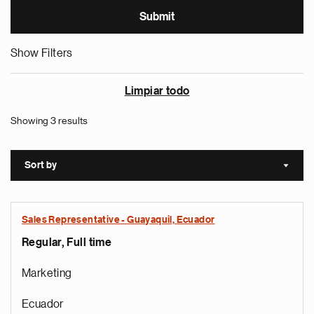
Show Filters
Limpiar todo
Showing 3 results
Sort by
Sort a
Sales Representative - Guayaquil, Ecuador
Regular, Full time
Marketing
Ecuador