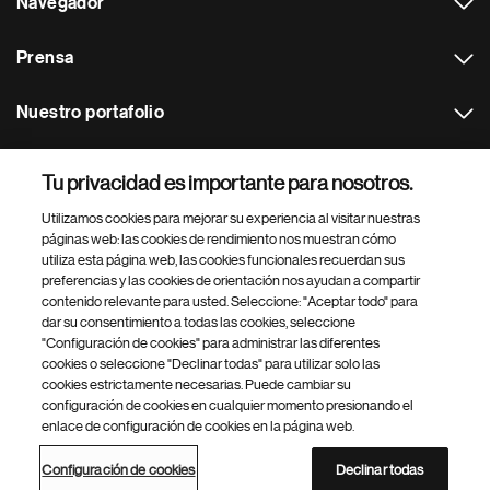
Navegador
Prensa
Nuestro portafolio
Otras webs
Tu privacidad es importante para nosotros.
Utilizamos cookies para mejorar su experiencia al visitar nuestras
Footer Site Search
páginas web: las cookies de rendimiento nos muestran cómo
utiliza esta página web, las cookies funcionales recuerdan sus
preferencias y las cookies de orientación nos ayudan a compartir
contenido relevante para usted. Seleccione: "Aceptar todo" para
dar su consentimiento a todas las cookies, seleccione
"Configuración de cookies" para administrar las diferentes
cookies o seleccione "Declinar todas" para utilizar solo las
cookies estrictamente necesarias. Puede cambiar su
Parte
© 2026 Novartis AG
configuración de cookies en cualquier momento presionando el
inferior
enlace de configuración de cookies en la página web.
Política de privacidad
Términos de uso
Accesibilidad
del
Configuración de cookies
Mapa del sitio
pie
Configuración de cookies
Declinar todas
de