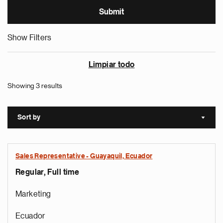
Show Filters
Limpiar todo
Showing 3 results
Sort by
Sort a
Sales Representative - Guayaquil, Ecuador
Regular, Full time
Marketing
Ecuador