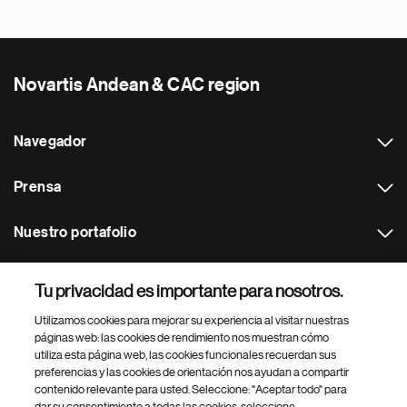
Novartis Andean & CAC region
Navegador
Prensa
Nuestro portafolio
Otras webs
Tu privacidad es importante para nosotros.
Utilizamos cookies para mejorar su experiencia al visitar nuestras
Footer Site Search
páginas web: las cookies de rendimiento nos muestran cómo
utiliza esta página web, las cookies funcionales recuerdan sus
preferencias y las cookies de orientación nos ayudan a compartir
contenido relevante para usted. Seleccione: "Aceptar todo" para
dar su consentimiento a todas las cookies, seleccione