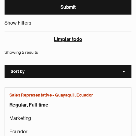
Show Filters
Limpiar todo
Showing 2 results
Sort by
Sort a
Sales Representative - Guayaquil, Ecuador
Regular, Full time
Marketing
Ecuador