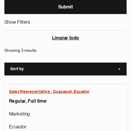
Show Filters
Limpiar todo
Showing 3 results
Sort by
Sort a
Sales Representative - Guayaquil, Ecuador
Regular, Full time
Marketing
Ecuador