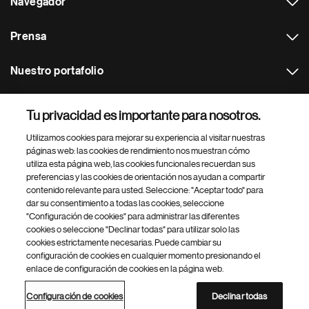
Navegador
Prensa
Nuestro portafolio
Otras webs
Tu privacidad es importante para nosotros.
Utilizamos cookies para mejorar su experiencia al visitar nuestras
Footer Site Search
páginas web: las cookies de rendimiento nos muestran cómo
utiliza esta página web, las cookies funcionales recuerdan sus
preferencias y las cookies de orientación nos ayudan a compartir
contenido relevante para usted. Seleccione: "Aceptar todo" para
dar su consentimiento a todas las cookies, seleccione
"Configuración de cookies" para administrar las diferentes
cookies o seleccione "Declinar todas" para utilizar solo las
cookies estrictamente necesarias. Puede cambiar su
Parte
© 2026 Novartis AG
configuración de cookies en cualquier momento presionando el
inferior
enlace de configuración de cookies en la página web.
Política de privacidad
Términos de uso
Accesibilidad
del
Configuración de cookies
Mapa del sitio
pie
Configuración de cookies
Declinar todas
de