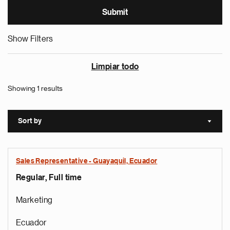
Show Filters
Limpiar todo
Showing 1 results
Sort by
Sort a
Sales Representative - Guayaquil, Ecuador
Regular, Full time
Marketing
Ecuador