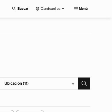
Candean | es
Buscar
Menú
Ubicación (11)