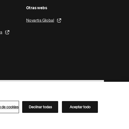
Otras webs
Novartis Global
is
n de cookies
Declinar todas
Aceptar todo
Directorio de Novartis
Este sitio está dirigido al público del clúster ACC