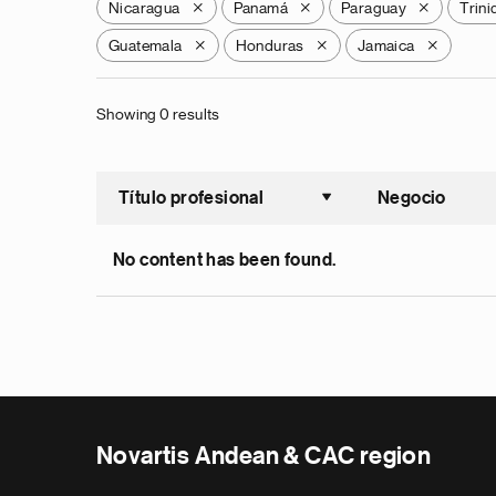
Nicaragua
Panamá
Paraguay
Trin
X
X
X
Guatemala
Honduras
Jamaica
X
X
X
Showing 0 results
Título profesional
Negocio
Ordenar a
No content has been found.
Novartis Andean & CAC region