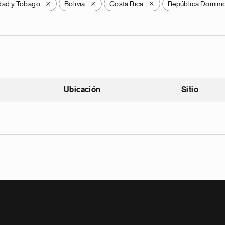
idad y Tobago
Bolivia
Costa Rica
República Domini
X
X
X
Ubicación
Sitio
scendente