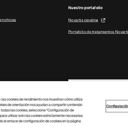
Nuestro portafolio
e noticias
Novartis pipeline
Portafolio de tratamientos Novart
Footer Site Search
b: las cookies de rendimiento nos muestran cómo utiliza
okies de orientación nos ayudan a compartir contenido
Configuració
 todas las cookies, seleccione "Configuración de
para utilizar solo las cookies estrictamente necesarias.
Configuración de cookies
Mapa del sitio
 el enlace de configuración de cookies en la página