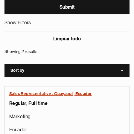
Show Filters
Limpiar todo
Showing 2 results
Sort by
Sort a
Sales Representative - Guayaquil, Ecuador
Regular, Full time
Marketing
Ecuador