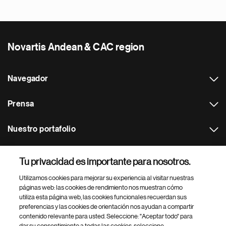
Novartis Andean & CAC region
Navegador
Prensa
Nuestro portafolio
Otras webs
Tu privacidad es importante para nosotros.
Utilizamos cookies para mejorar su experiencia al visitar nuestras
Footer Site Search
páginas web: las cookies de rendimiento nos muestran cómo
utiliza esta página web, las cookies funcionales recuerdan sus
preferencias y las cookies de orientación nos ayudan a compartir
contenido relevante para usted. Seleccione: "Aceptar todo" para
dar su consentimiento a todas las cookies, seleccione