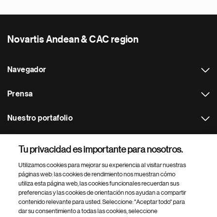
Novartis Andean & CAC region
Navegador
Prensa
Nuestro portafolio
Otras webs
Tu privacidad es importante para nosotros.
Utilizamos cookies para mejorar su experiencia al visitar nuestras
Footer Site Search
páginas web: las cookies de rendimiento nos muestran cómo
utiliza esta página web, las cookies funcionales recuerdan sus
preferencias y las cookies de orientación nos ayudan a compartir
contenido relevante para usted. Seleccione: "Aceptar todo" para
dar su consentimiento a todas las cookies, seleccione