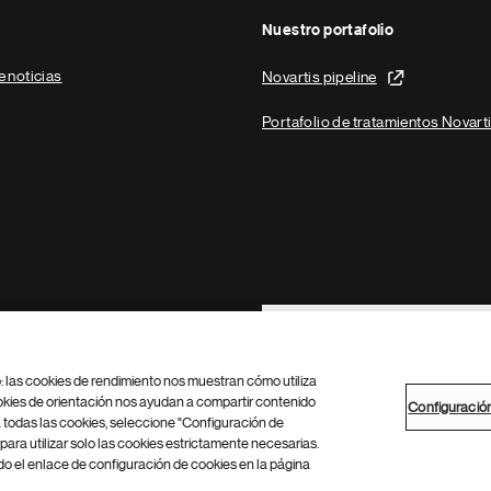
Nuestro portafolio
e noticias
Novartis pipeline
Portafolio de tratamientos Novart
Footer Site Search
b: las cookies de rendimiento nos muestran cómo utiliza
okies de orientación nos ayudan a compartir contenido
Configuració
 todas las cookies, seleccione "Configuración de
para utilizar solo las cookies estrictamente necesarias.
Configuración de cookies
Mapa del sitio
 el enlace de configuración de cookies en la página