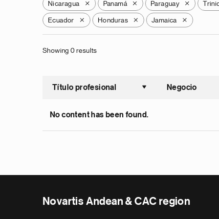
Nicaragua
Panamá
Paraguay
Trin
X
X
X
Ecuador
Honduras
Jamaica
X
X
X
Showing 0 results
Título profesional
Negocio
Ordenar a
No content has been found.
Novartis Andean & CAC region