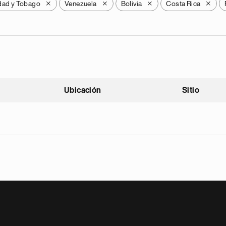
idad y Tobago
Venezuela
Bolivia
Costa Rica
X
X
X
X
Ubicación
Sitio
scendente