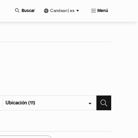
Candean | es
Buscar
Menú
Ubicación (11)