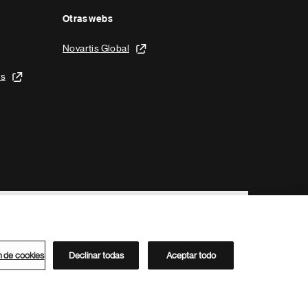
Otras webs
Novartis Global
is
n de cookies
Declinar todas
Aceptar todo
Directorio de Novartis
Este sitio está dirigido al público del clúster ACC