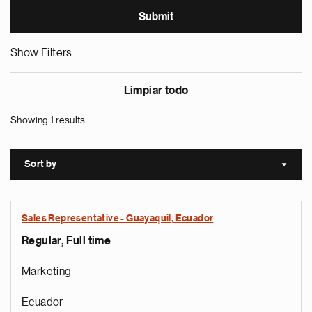
Show Filters
Limpiar todo
Showing 1 results
Sort by
Sort a
Sales Representative - Guayaquil, Ecuador
Regular, Full time
Marketing
Ecuador