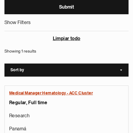
Show Filters
Limpiar todo
Showing 1 results
Sort by
Sort a
Medical Manager Hematology - ACC Cluster
Regular, Full time
Research
Panamá