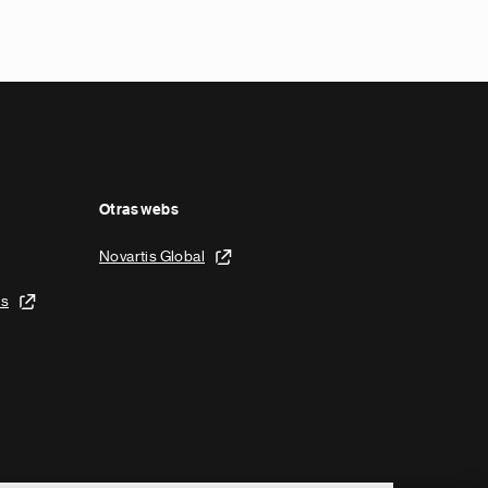
Otras webs
Novartis Global
is