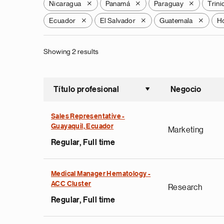
Nicaragua
Panamá
Paraguay
Trin
X
X
X
Ecuador
El Salvador
Guatemala
H
X
X
X
Showing 2 results
Título profesional
Negocio
Ordenar a
Sales Representative -
Guayaquil, Ecuador
Marketing
Regular, Full time
Medical Manager Hematology -
ACC Cluster
Research
Regular, Full time