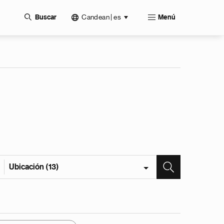
Candean | es
Buscar
Menú
Ubicación (13)