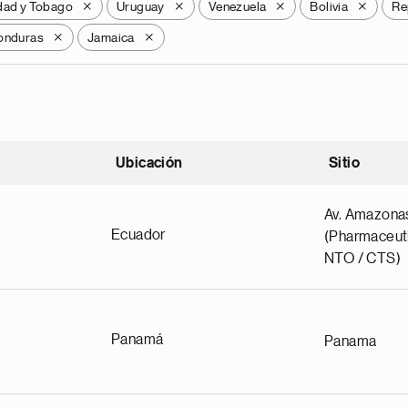
idad y Tobago
Uruguay
Venezuela
Bolivia
Re
X
X
X
X
onduras
Jamaica
X
X
Ubicación
Sitio
scendente
Av. Amazona
Ecuador
(Pharmaceuti
NTO / CTS)
Panamá
Panama