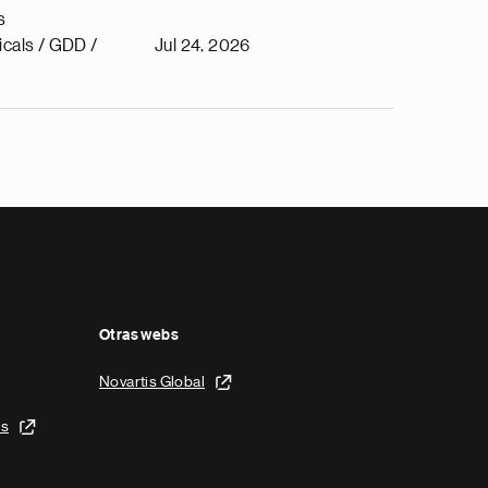
s
cals / GDD /
Jul 24, 2026
Otras webs
Novartis Global
is