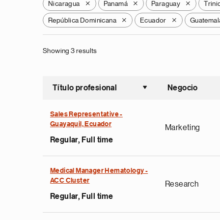
Nicaragua
Panamá
Paraguay
Trin
X
X
X
República Dominicana
Ecuador
Guatemal
X
X
Showing 3 results
Título profesional
Negocio
Ordenar a
Sales Representative -
Guayaquil, Ecuador
Marketing
Regular, Full time
Medical Manager Hematology -
ACC Cluster
Research
Regular, Full time