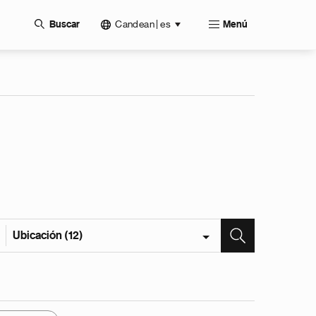
Candean | es
Buscar
Menú
Ubicación (12)