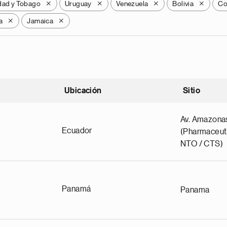
idad y Tobago
Uruguay
Venezuela
Bolivia
Co
X
X
X
X
a
Jamaica
X
X
Ubicación
Sitio
scendente
Av. Amazona
Ecuador
(Pharmaceuti
NTO / CTS)
Panamá
Panama