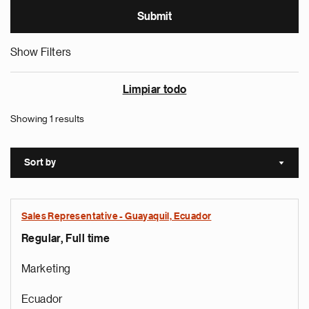
Show Filters
Limpiar todo
Showing 1 results
Sort by
Sort a
Sales Representative - Guayaquil, Ecuador
Regular, Full time
Marketing
Ecuador