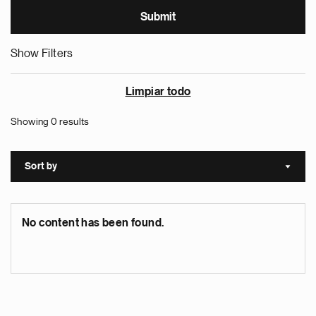
Show Filters
Limpiar todo
Showing 0 results
Sort by
Sort a
No content has been found.