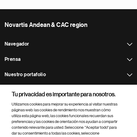
Novartis Andean & CAC region
Navegador
Prensa
Nuestro portafolio
Otras webs
Tu privacidad es importante para nosotros.
Utilizamos cookies para mejorar su experiencia al visitar nuestras
Footer Site Search
páginas web: las cookies de rendimiento nos muestran cómo
utiliza esta página web, las cookies funcionales recuerdan sus
preferencias y las cookies de orientación nos ayudan a compartir
contenido relevante para usted. Seleccione: "Aceptar todo" para
dar su consentimiento a todas las cookies, seleccione