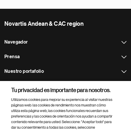
Novartis Andean & CAC region
Navegador
Prensa
Nuestro portafolio
Otras webs
Tu privacidad es importante para nosotros.
Utilizamos cookies para mejorar su experiencia al visitar nuestras
Footer Site Search
páginas web: las cookies de rendimiento nos muestran cómo
utiliza esta página web, las cookies funcionales recuerdan sus
preferencias y las cookies de orientación nos ayudan a compartir
contenido relevante para usted. Seleccione: "Aceptar todo" para
dar su consentimiento a todas las cookies, seleccione