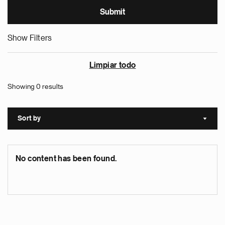
Show Filters
Limpiar todo
Showing 0 results
Sort by
Sort a
No content has been found.