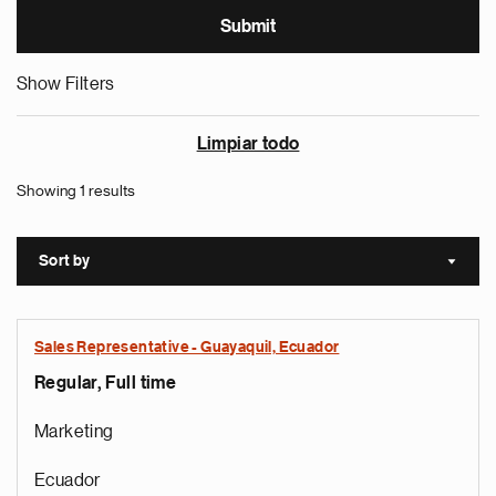
Show Filters
Limpiar todo
Showing 1 results
Sort by
Sort a
Sales Representative - Guayaquil, Ecuador
Regular, Full time
Marketing
Ecuador