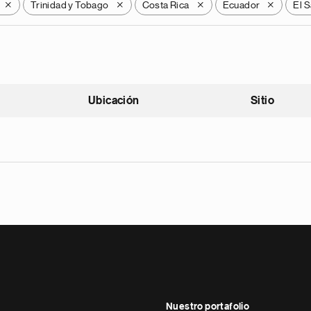
Trinidad y Tobago
Costa Rica
Ecuador
El 
X
X
X
X
Ubicación
Sitio
scendente
Nuestro portafolio