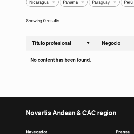
Nicaragua
Panamá
Paraguay
Perú
X
X
X
Showing 0 results
Título profesional
Negocio
Ordenar a
No content has been found.
Novartis Andean & CAC region
Navegador
Prensa