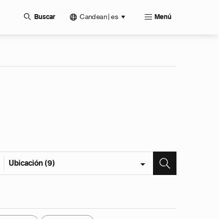
Candean | es
Buscar
Menú
Ubicación (9)