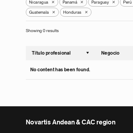
Nicaragua
Panamá
Paraguay
Perú
X
X
X
Guatemala
Honduras
X
X
Showing 0 results
Título profesional
Negocio
Ordenar a
No content has been found.
Novartis Andean & CAC region