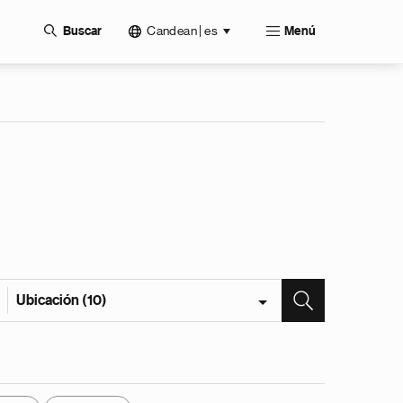
Candean | es
Buscar
Menú
Ubicación (10)