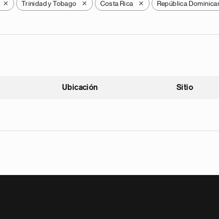
Trinidad y Tobago
Costa Rica
República Dominica
X
X
X
Ubicación
Sitio
scendente