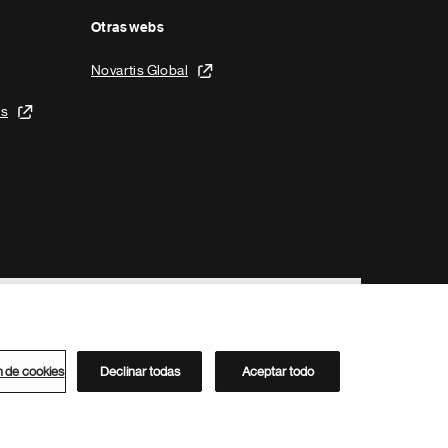
Otras webs
Novartis Global
is
n de cookies
Declinar todas
Aceptar todo
Directorio de Novartis
Este sitio está dirigido al público del clúster ACC