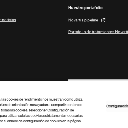
Nuestro portafolio
e noticias
Novartis pipeline
Portafolio de tratamientos Novart
Footer Site Search
b: las cookies de rendimiento nos muestran cómo utiliza
okies de orientación nos ayudan a compartir contenido
Configuració
 todas las cookies, seleccione "Configuración de
para utilizar solo las cookies estrictamente necesarias.
Configuración de cookies
Mapa del sitio
 el enlace de configuración de cookies en la página