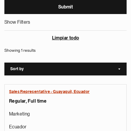
Show Filters
Limpiar todo
Showing 1 results
Sort by
Sort a
Sales Representative - Guayaquil, Ecuador
Regular, Full time
Marketing
Ecuador